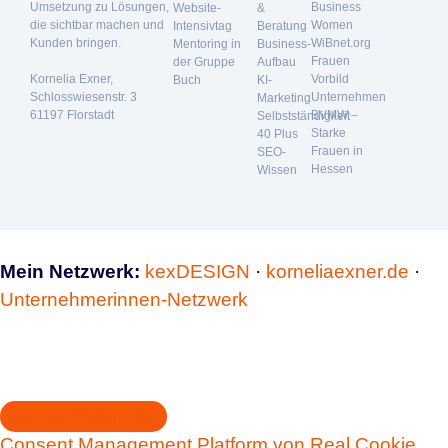
Umsetzung zu Lösungen,
Business
Website-
&
die sichtbar machen und
Women
Intensivtag
Beratung
Kunden bringen.
WiBnet.org
Mentoring in
Business-
Frauen
der Gruppe
Aufbau
Kornelia Exner,
Vorbild
Buch
KI-
Schlosswiesenstr. 3
Unternehmen
Marketing
61197 Florstadt
BVMW –
Selbstständigkeit
Starke
40 Plus
Frauen in
SEO-
Hessen
Wissen
Mein Netzwerk:
kexDESIGN
·
korneliaexner.de
·
Unternehmerinnen-Netzwerk
Vertrag widerrufen
Consent Management Platform von Real Cookie