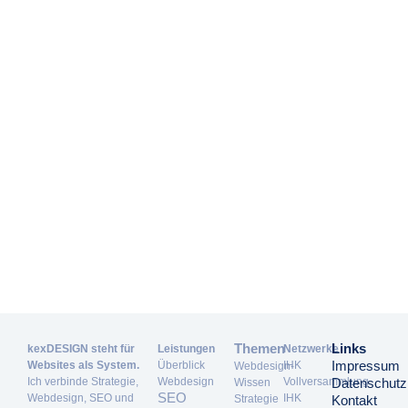
Themen
Links
kexDESIGN steht für
Leistungen
Netzwerke
Impressum
Websites als System.
Überblick
IHK
Webdesign-
Ich verbinde Strategie,
Webdesign
Vollversammlung
Datenschutz
Wissen
SEO
Webdesign, SEO und
IHK
Strategie
Kontakt