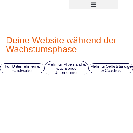
Zum
springen
Inhalt
springen
Deine Website während der
Wachstumsphase
Mehr für Mittelstand &
Für Unternehmen &
Mehr für Selbstständige
wachsende
Handwerker
& Coaches
Unternehmen