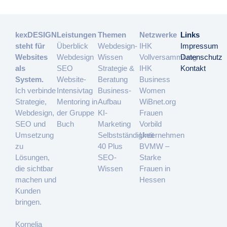
kexDESIGN
Leistungen
Themen
Netzwerke
Links
steht für
Überblick
Webdesign-
IHK
Impressum
Websites
Webdesign
Wissen
Vollversammlung
Datenschutz
als
SEO
Strategie &
IHK
Kontakt
System.
Website-
Beratung
Business
Ich verbinde
Intensivtag
Business-
Women
Strategie,
Mentoring in
Aufbau
WiBnet.org
Webdesign,
der Gruppe
KI-
Frauen
SEO und
Buch
Marketing
Vorbild
Umsetzung
Selbstständigkeit
Unternehmen
zu
40 Plus
BVMW –
Lösungen,
SEO-
Starke
die sichtbar
Wissen
Frauen in
machen und
Hessen
Kunden
bringen.
Kornelia