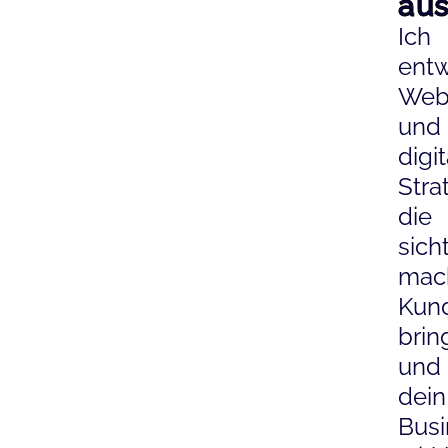
au
Ich
entw
Web
und
digi
Stra
die
sich
mac
Kun
brin
und
dein
Busi