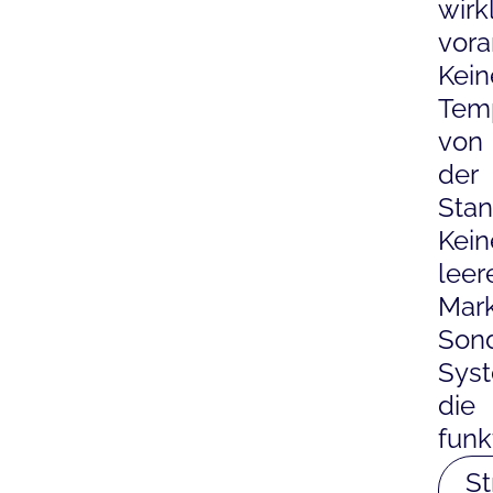
wirk
vora
Kein
Tem
von
der
Stan
Kein
leer
Mark
Son
Sys
die
funk
St