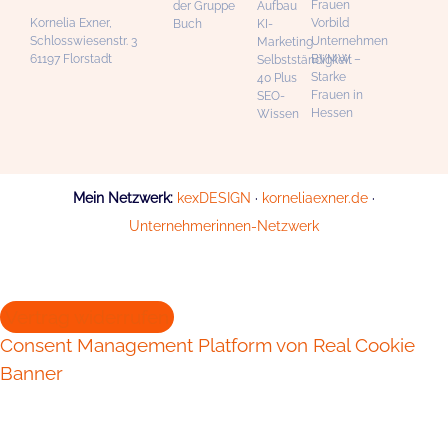
Frauen
der Gruppe
Aufbau
Kornelia Exner,
Vorbild
Buch
KI-
Schlosswiesenstr. 3
Unternehmen
Marketing
61197 Florstadt
BVMW –
Selbstständigkeit
Starke
40 Plus
Frauen in
SEO-
Hessen
Wissen
Mein Netzwerk:
kexDESIGN
·
korneliaexner.de
·
Unternehmerinnen-Netzwerk
Vertrag widerrufen
Consent Management Platform von Real Cookie
Banner