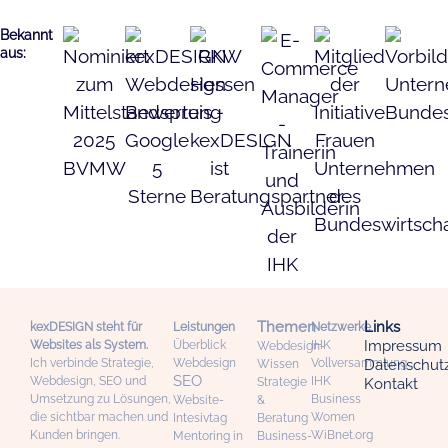
Bekannt
aus:
Themen
Links
kexDESIGN steht für
Leistungen
Netzwerke
Impressum
Websites als System.
Überblick
IHK
Webdesign-
Ich verbinde Strategie,
Webdesign
Vollversammlung
Datenschut
Wissen
SEO
Webdesign, SEO und
IHK
Strategie
Kontakt
Umsetzung zu Lösungen,
Business
Website-
&
die sichtbar machen und
Women
Intesivtag
Beratung
Kunden bringen.
WiBnet.org
Mentoring in
Business-