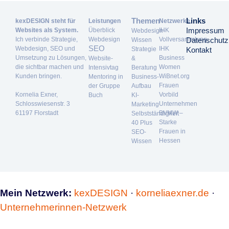
Themen
Links
kexDESIGN steht für
Leistungen
Netzwerke
Impressum
Websites als System.
Überblick
IHK
Webdesign-
Ich verbinde Strategie,
Webdesign
Vollversammlung
Datenschutz
Wissen
SEO
Webdesign, SEO und
IHK
Strategie
Kontakt
Umsetzung zu Lösungen,
Business
Website-
&
die sichtbar machen und
Women
Intensivtag
Beratung
Kunden bringen.
WiBnet.org
Mentoring in
Business-
Frauen
der Gruppe
Aufbau
Kornelia Exner,
Vorbild
Buch
KI-
Schlosswiesenstr. 3
Unternehmen
Marketing
61197 Florstadt
BVMW –
Selbstständigkeit
Starke
40 Plus
Frauen in
SEO-
Hessen
Wissen
Mein Netzwerk:
kexDESIGN
·
korneliaexner.de
·
Unternehmerinnen-Netzwerk