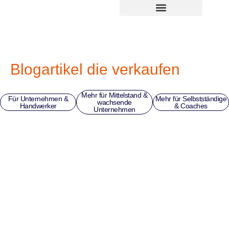
Zum
springen
Inhalt
springen
Blogartikel die verkaufen
Mehr für Mittelstand &
Für Unternehmen &
Mehr für Selbstständige
wachsende
Handwerker
& Coaches
Unternehmen