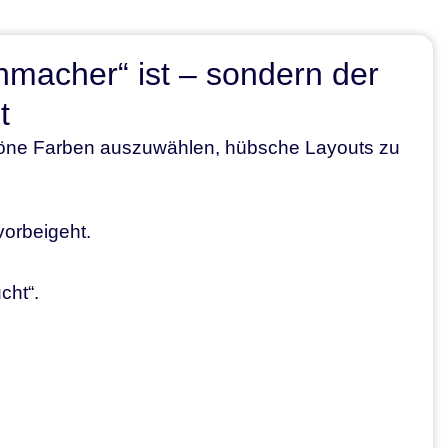
macher“ ist – sondern der
t
höne Farben auszuwählen, hübsche Layouts zu
vorbeigeht.
cht“.