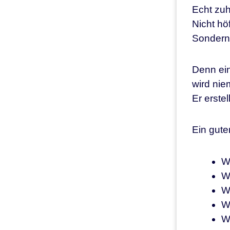
Echt zuh
Nicht höf
Sondern 
Denn ein
wird nie
Er erstel
Ein gute
W
We
W
W
W