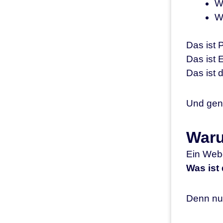
W
W
Das ist 
Das ist 
Das ist 
Und gena
Waru
Ein Webd
Was ist
Denn nur