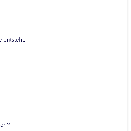
 entsteht,
den?