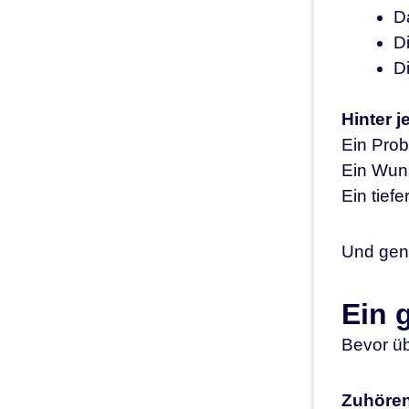
D
Di
D
Hinter j
Ein Prob
Ein Wun
Ein tief
Und gena
Ein 
Bevor üb
Zuhören