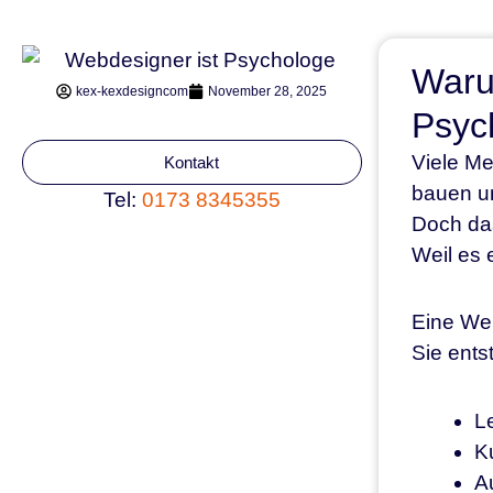
Waru
kex-kexdesigncom
November 28, 2025
Psych
Viele M
Kontakt
bauen un
Tel:
0173 8345355
Doch das 
Weil es 
Eine Web
Sie ents
L
K
A