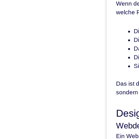
Wenn der
welche 
Di
D
D
D
Si
Das ist 
sondern 
Desig
Webdes
Ein Webd