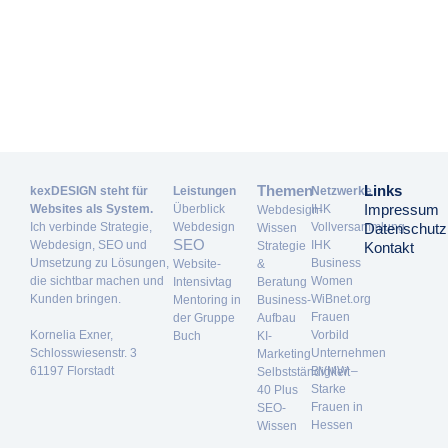
Themen
Links
kexDESIGN steht für
Leistungen
Netzwerke
Impressum
Websites als System.
Überblick
IHK
Webdesign-
Ich verbinde Strategie,
Webdesign
Vollversammlung
Datenschutz
Wissen
SEO
Webdesign, SEO und
IHK
Strategie
Kontakt
Umsetzung zu Lösungen,
Business
Website-
&
die sichtbar machen und
Women
Intensivtag
Beratung
Kunden bringen.
WiBnet.org
Mentoring in
Business-
Frauen
der Gruppe
Aufbau
Kornelia Exner,
Vorbild
Buch
KI-
Schlosswiesenstr. 3
Unternehmen
Marketing
61197 Florstadt
BVMW –
Selbstständigkeit
Starke
40 Plus
Frauen in
SEO-
Hessen
Wissen