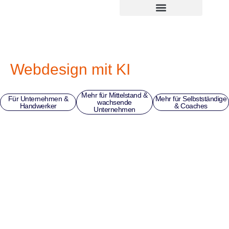
Zum
springen
Inhalt
springen
Webdesign mit KI
Mehr für Mittelstand &
Für Unternehmen &
Mehr für Selbstständige
wachsende
Handwerker
& Coaches
Unternehmen