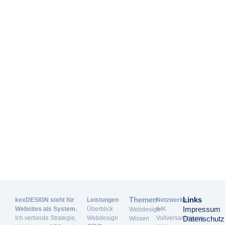
Themen
Links
kexDESIGN steht für
Leistungen
Netzwerke
Impressum
Websites als System.
Überblick
IHK
Webdesign-
Ich verbinde Strategie,
Webdesign
Vollversammlung
Datenschutz
Wissen