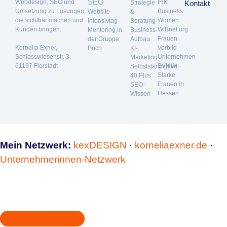
SEO
Webdesign, SEO und
IHK
Strategie
Kontakt
Umsetzung zu Lösungen,
Business
Website-
&
die sichtbar machen und
Women
Intensivtag
Beratung
Kunden bringen.
WiBnet.org
Mentoring in
Business-
Frauen
der Gruppe
Aufbau
Kornelia Exner,
Vorbild
Buch
KI-
Schlosswiesenstr. 3
Unternehmen
Marketing
61197 Florstadt
BVMW –
Selbstständigkeit
Starke
40 Plus
Frauen in
SEO-
Hessen
Wissen
Mein Netzwerk:
kexDESIGN
·
korneliaexner.de
·
Unternehmerinnen-Netzwerk
Vertrag widerrufen