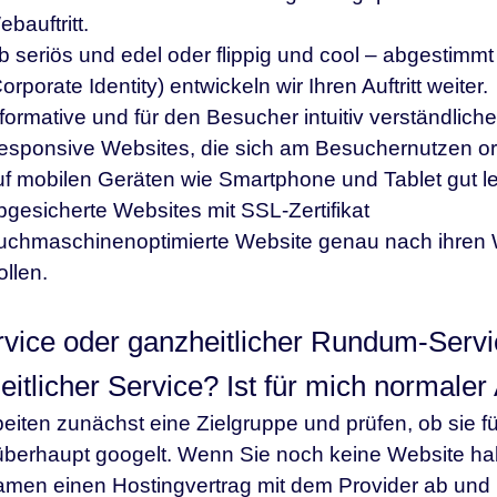
bauftritt.
b seriös und edel oder flippig und cool – abgestimm
orporate Identity) entwickeln wir Ihren Auftritt weiter.
nformative und für den Besucher intuitiv verständlic
esponsive Websites, die sich am Besuchernutzen or
uf mobilen Geräten wie Smartphone und Tablet gut l
gesicherte Websites mit SSL-Zertifikat
uchmaschinenoptimierte Website genau nach ihren W
llen.
rvice oder ganzheitlicher Rundum-Servi
itlicher Service? Ist für mich normaler 
beiten zunächst eine Zielgruppe und prüfen, ob sie f
berhaupt googelt. Wenn Sie noch keine Website hab
men einen Hostingvertrag mit dem Provider ab und r