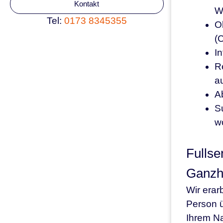
Kontakt
We
Tel:
0173 8345355
O
(C
I
R
a
Ab
S
wo
Fullse
Ganzhe
Wir erar
Person ü
Ihrem Na