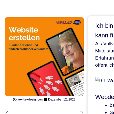
Ich bi
kann f
Als Voll
Mittelst
Erfahrun
öffentlic
Webdes
kex-kexdesigncom
Dezember 12, 2022
be
S