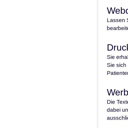
Webd
Lassen S
bearbeit
Druc
Sie erha
Sie sich
Patient
Werb
Die Text
dabei un
ausschli