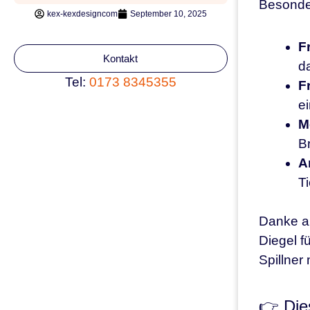
Besonder
kex-kexdesigncom
September 10, 2025
F
Kontakt
da
Tel:
0173 8345355
F
e
M
B
A
Ti
Danke a
Diegel f
Spillner
👉 Die