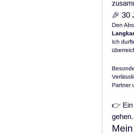
zusam
🎉 30
Den Absc
Langka
Ich durf
überreic
Besonder
Verlässl
Partner 
👉 Ein
gehen.
Mein 