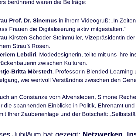
s berührend waren die Beiträge:
rau Prof. Dr. Sinemus
in ihrem Videogruß: „In Zeiten 
ss Frauen die Digitalisierung aktiv mitgestalten.“
rau
Kirsten Schoder-Steinmüller, Vizepräsidentin der
inem Strauß Rosen.
eriem Lebdiri
, Modedesignerin, teilte mit uns ihre 
rückenbauerin zwischen Kulturen.
ntje-Britta Mörstedt
, Professorin Blended Learning 
efgang, wie wertvoll Verständnis zwischen den Gener
uch an Constanze vorn Alvensleben, Simone Rechel,
ür die spannenden Einblicke in Politik, Ehrenamt un
 mit Ihrer Zaubereinlage und der Botschaft: „Selbststän
ses Jubiläum hat gezeigt:
Netzwerken, In