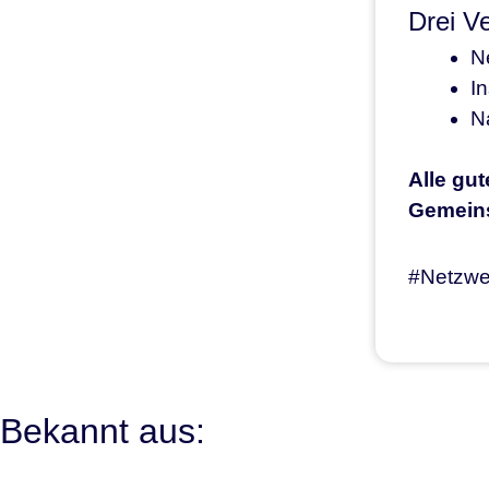
Drei Ve
N
I
Na
Alle gut
Gemeins
#Netzwer
Bekannt aus: