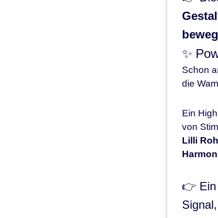
Gestal
beweg
✨ Pow
Schon am
die Wamb
Ein High
von Stim
Lilli R
Harmon
👉 Ein
Signal