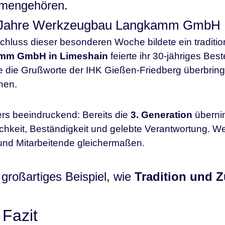
mengehören.
 Jahre Werkzeugbau Langkamm GmbH
hluss dieser besonderen Woche bildete ein traditio
mm GmbH in Limeshain
feierte ihr 30-jähriges Bes
te die Grußworte der IHK Gießen-Friedberg überbri
hen.
s beeindruckend: Bereits die
3. Generation
übernim
ichkeit, Beständigkeit und gelebte Verantwortung. We
und Mitarbeitende gleichermaßen.
 großartiges Beispiel, wie
Tradition und Z
Fazit