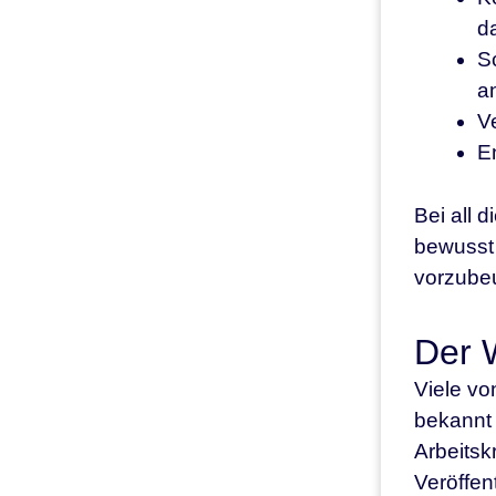
d
S
an
V
E
Bei all d
bewusst 
vorzube
Der 
Viele vo
bekannt 
Arbeitsk
Veröffen