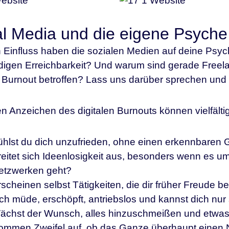
al Media und die eigene Psyche
 Einfluss haben die sozialen Medien auf deine Psy
digen Erreichbarkeit? Und warum sind gerade Freel
n Burnout betroffen? Lass uns darüber sprechen und
en Anzeichen des digitalen Burnouts können vielfältig
ühlst du dich unzufrieden, ohne einen erkennbaren 
eitet sich Ideenlosigkeit aus, besonders wenn es um
etzwerken geht?
scheinen selbst Tätigkeiten, die dir früher Freude be
ich müde, erschöpft, antriebslos und kannst dich nur
ächst der Wunsch, alles hinzuschmeißen und etwas 
ommen Zweifel auf, ob das Ganze überhaupt einen N