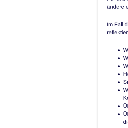
ändere 
Im Fall 
reflektie
W
W
Wi
H
Si
W
K
Üb
Üb
di