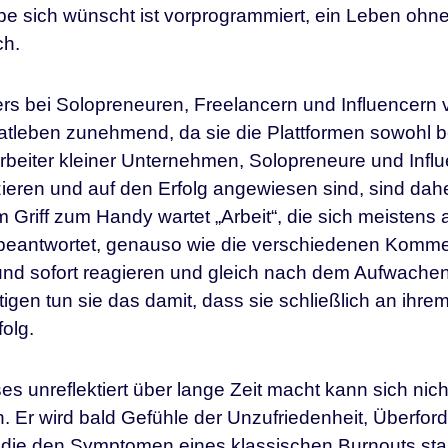
pe sich wünscht ist vorprogrammiert, ein Leben oh
ch.
s bei Solopreneuren, Freelancern und Influencern
atleben zunehmend, da sie die Plattformen sowohl ber
rbeiter kleiner Unternehmen, Solopreneure und Influe
izieren und auf den Erfolg angewiesen sind, sind dah
m Griff zum Handy wartet „Arbeit“, die sich meistens a
eantwortet, genauso wie die verschiedenen Kommen
und sofort reagieren und gleich nach dem Aufwachen
tigen tun sie das damit, dass sie schließlich an ihr
folg.
es unreflektiert über lange Zeit macht kann sich nic
. Er wird bald Gefühle der Unzufriedenheit, Überf
 die den Symptomen eines klassischen Burnouts sta