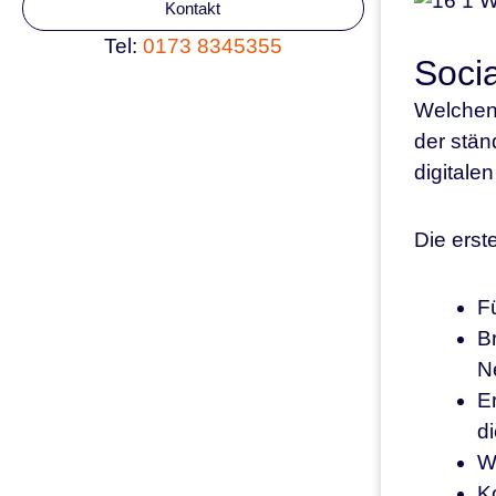
Kontakt
Tel:
0173 8345355
Soci
Welchen
der stän
digitale
Die erst
F
Br
N
Er
d
W
K