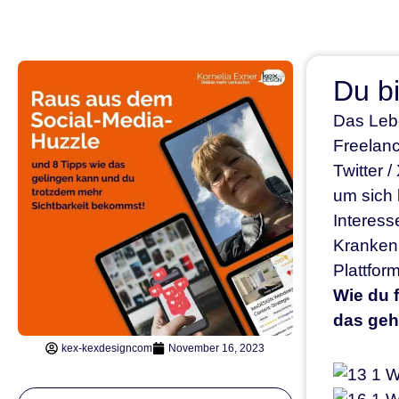
Du b
Das Lebe
Freelanc
Twitter 
um sich 
Interess
Krankenk
Plattfor
Wie du f
das geh
kex-kexdesigncom
November 16, 2023