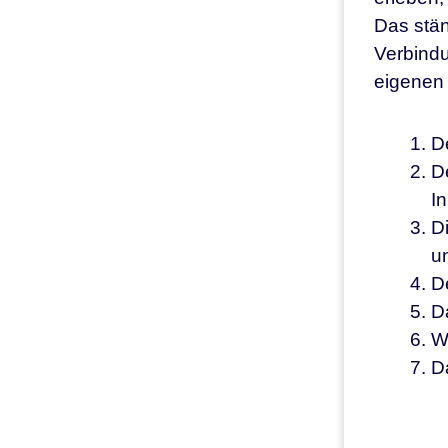
Das stän
Verbindu
eigenen 
De
D
In
D
u
D
D
W
Da