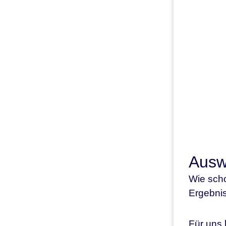
Ausw
Wie scho
Ergebnis
Für uns 