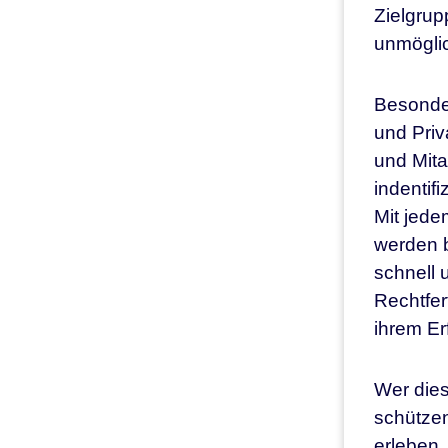
Zielgrup
unmögli
Besonder
und Priv
und Mita
indentif
Mit jede
werden b
schnell 
Rechtfer
ihrem Er
Wer dies
schützen
erleben,