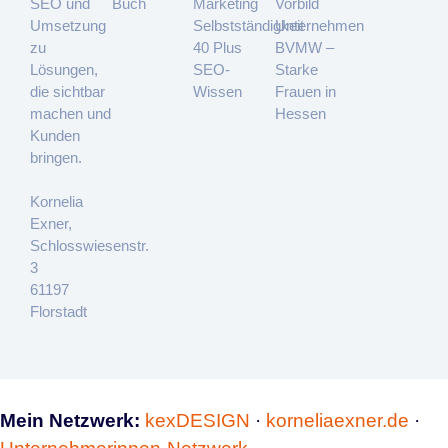
SEO und
Buch
Marketing
Vorbild
Umsetzung
Selbstständigkeit
Unternehmen
zu
40 Plus
BVMW –
Lösungen,
SEO-
Starke
die sichtbar
Wissen
Frauen in
machen und
Hessen
Kunden
bringen.
Kornelia
Exner,
Schlosswiesenstr.
3
61197
Florstadt
Mein Netzwerk:
kexDESIGN
·
korneliaexner.de
·