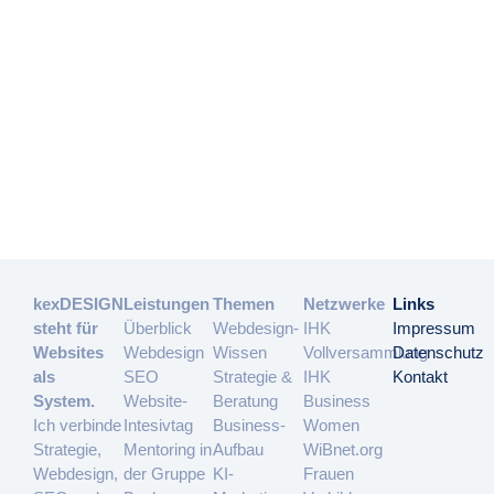
kexDESIGN
Leistungen
Themen
Netzwerke
Links
steht für
Überblick
Webdesign-
IHK
Impressum
Websites
Webdesign
Wissen
Vollversammlung
Datenschutz
als
SEO
Strategie &
IHK
Kontakt
System.
Website-
Beratung
Business
Ich verbinde
Intesivtag
Business-
Women
Strategie,
Mentoring in
Aufbau
WiBnet.org
Webdesign,
der Gruppe
KI-
Frauen