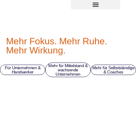
Zum
springen
Inhalt
springen
Mehr Fokus. Mehr Ruhe.
Mehr Wirkung.
Mehr für Mittelstand &
Für Unternehmen &
Mehr für Selbstständige
wachsende
Handwerker
& Coaches
Unternehmen