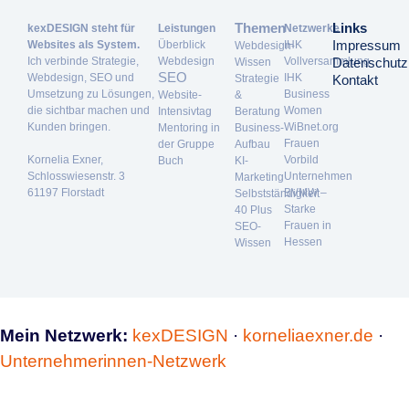
Themen
Links
kexDESIGN steht für
Leistungen
Netzwerke
Impressum
Websites als System.
Überblick
IHK
Webdesign-
Ich verbinde Strategie,
Webdesign
Vollversammlung
Datenschutz
Wissen
SEO
Webdesign, SEO und
IHK
Strategie
Kontakt
Umsetzung zu Lösungen,
Business
Website-
&
die sichtbar machen und
Women
Intensivtag
Beratung
Kunden bringen.
WiBnet.org
Mentoring in
Business-
Frauen
der Gruppe
Aufbau
Kornelia Exner,
Vorbild
Buch
KI-
Schlosswiesenstr. 3
Unternehmen
Marketing
61197 Florstadt
BVMW –
Selbstständigkeit
Starke
40 Plus
Frauen in
SEO-
Hessen
Wissen
Mein Netzwerk:
kexDESIGN
·
korneliaexner.de
·
Unternehmerinnen-Netzwerk