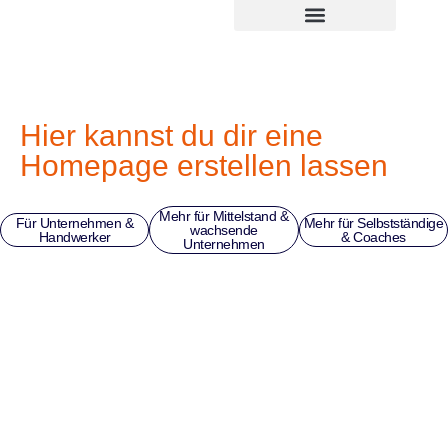
Zum
springen
Inhalt
springen
Hier kannst du dir eine
Homepage erstellen lassen
Mehr für Mittelstand &
Für Unternehmen &
Mehr für Selbstständige
wachsende
Handwerker
& Coaches
Unternehmen