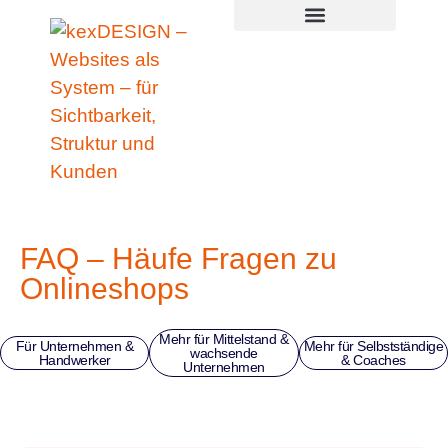
Zum
springen
Inhalt
springen
FAQ – Häufe Fragen zu
Onlineshops
Mehr für Mittelstand &
Für Unternehmen &
Mehr für Selbstständige
wachsende
Handwerker
& Coaches
Unternehmen