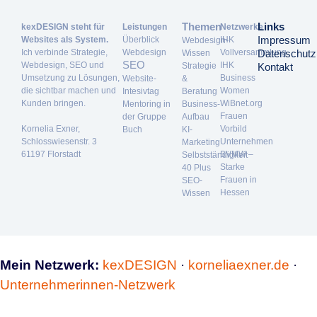
Themen
Links
kexDESIGN steht für
Leistungen
Netzwerke
Impressum
Websites als System.
Überblick
IHK
Webdesign-
Ich verbinde Strategie,
Webdesign
Vollversammlung
Datenschutz
Wissen
SEO
Webdesign, SEO und
IHK
Strategie
Kontakt
Umsetzung zu Lösungen,
Business
Website-
&
die sichtbar machen und
Women
Intesivtag
Beratung
Kunden bringen.
WiBnet.org
Mentoring in
Business-
Frauen
der Gruppe
Aufbau
Kornelia Exner,
Vorbild
Buch
KI-
Schlosswiesenstr. 3
Unternehmen
Marketing
61197 Florstadt
BVMW –
Selbstständigkeit
Starke
40 Plus
Frauen in
SEO-
Hessen
Wissen
Mein Netzwerk:
kexDESIGN
·
korneliaexner.de
·
Unternehmerinnen-Netzwerk