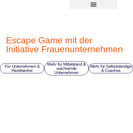
Zum
springen
Inhalt
springen
Escape Game mit der
Initiative Frauenunternehmen
Mehr für Mittelstand &
Für Unternehmen &
Mehr für Selbstständige
wachsende
Handwerker
& Coaches
Unternehmen