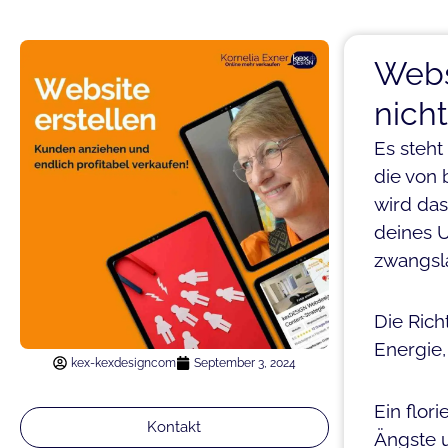
Webs
nich
Es steht
die von 
wird das
deines U
zwangslä
Die Rich
Energie,
kex-kexdesigncom
September 3, 2024
Ein flor
Kontakt
Ängste u