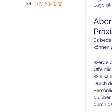
Tel:
0173 8345355
Lage ist
Aber
Prax
Es bedeu
können u
Werde de
Öffentlic
Wie kan
Durch de
Persönli
du über 
durch de