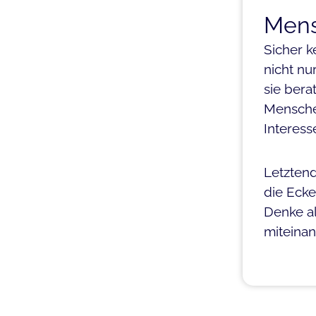
Mens
Sicher k
nicht nu
sie bera
Menschen
Interess
Letztend
die Ecke
Denke a
miteinan