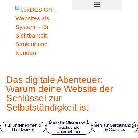
Zum
springen
Inhalt
springen
Das digitale Abenteuer:
Warum deine Website der
Schlüssel zur
Selbstständigkeit ist
Mehr für Mittelstand &
Für Unternehmen &
Mehr für Selbstständige
wachsende
Handwerker
& Coaches
Unternehmen