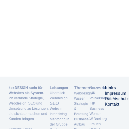
Themen
Links
kexDESIGN steht für
Leistungen
Netzwerke
Impressum
Websites als System.
Überblick
IHK
Webdesign-
Ich verbinde Strategie,
Webdesign
Vollversammlung
Datenschutz
Wissen
SEO
Webdesign, SEO und
IHK
Strategie
Kontakt
Umsetzung zu Lösungen,
Business
Website-
&
die sichtbar machen und
Women
Intensivtag
Beratung
Kunden bringen.
WiBnet.org
Mentoring in
Business-
Frauen
der Gruppe
Aufbau