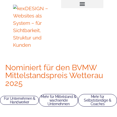
Inhalt
Zum
springen
Inhalt
springen
Nominiert für den BVMW
Mittelstandspreis Wetterau
2025
Mehr für Mittelstand &
Mehr für
Für Unternehmen &
wachsende
Selbstständige &
Handwerker
Unternehmen
Coaches