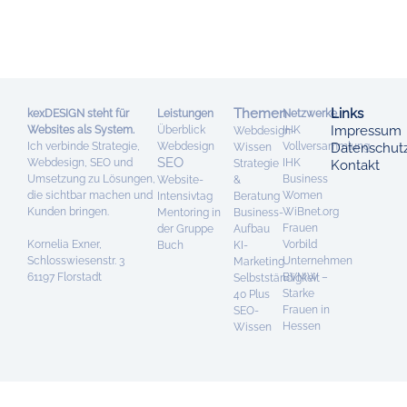
Themen
Links
kexDESIGN steht für
Leistungen
Netzwerke
Impressum
Websites als System.
Überblick
IHK
Webdesign-
Ich verbinde Strategie,
Webdesign
Vollversammlung
Datenschut
Wissen
SEO
Webdesign, SEO und
IHK
Strategie
Kontakt
Umsetzung zu Lösungen,
Business
Website-
&
die sichtbar machen und
Women
Intensivtag
Beratung
Kunden bringen.
WiBnet.org
Mentoring in
Business-
Frauen
der Gruppe
Aufbau
Kornelia Exner,
Vorbild
Buch
KI-
Schlosswiesenstr. 3
Unternehmen
Marketing
61197 Florstadt
BVMW –
Selbstständigkeit
Starke
40 Plus
Frauen in
SEO-
Hessen
Wissen