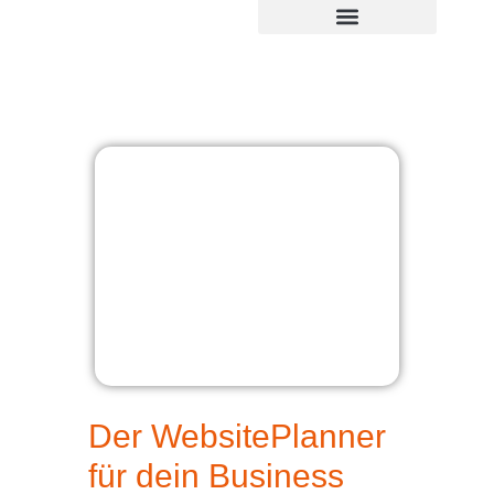
Zum
springen
Inhalt
springen
Der WebsitePlanner
für dein Business