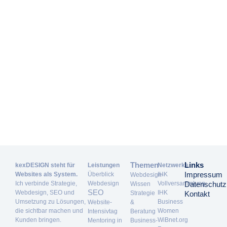
Themen
Links
kexDESIGN steht für
Leistungen
Netzwerke
Impressum
Websites als System.
Überblick
IHK
Webdesign-
Ich verbinde Strategie,
Webdesign
Vollversammlung
Datenschutz
Wissen
SEO
Webdesign, SEO und
IHK
Strategie
Kontakt
Umsetzung zu Lösungen,
Business
Website-
&
die sichtbar machen und
Women
Intensivtag
Beratung
Kunden bringen.
WiBnet.org
Mentoring in
Business-