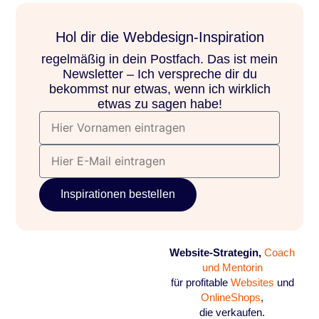
Inhalt
springen
Hol dir die Webdesign-Inspiration​
regelmäßig in dein Postfach. Das ist mein
Newsletter – Ich verspreche dir du
bekommst nur etwas, wenn ich wirklich
etwas zu sagen habe!
Vornamen
eintragen
E-
Mail
eintragen
Inspirationen bestellen
Website-Strategin,
Coach
und Mentorin
für profitable
Websites
und
OnlineShops
,
die verkaufen.