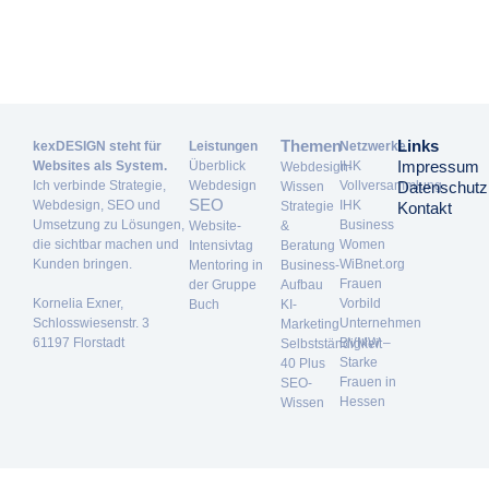
Themen
Links
kexDESIGN steht für
Leistungen
Netzwerke
Impressum
Websites als System.
Überblick
IHK
Webdesign-
Ich verbinde Strategie,
Webdesign
Vollversammlung
Datenschutz
Wissen
SEO
Webdesign, SEO und
IHK
Strategie
Kontakt
Umsetzung zu Lösungen,
Business
Website-
&
die sichtbar machen und
Women
Intensivtag
Beratung
Kunden bringen.
WiBnet.org
Mentoring in
Business-
Frauen
der Gruppe
Aufbau
Kornelia Exner,
Vorbild
Buch
KI-
Schlosswiesenstr. 3
Unternehmen
Marketing
61197 Florstadt
BVMW –
Selbstständigkeit
Starke
40 Plus
Frauen in
SEO-
Hessen
Wissen