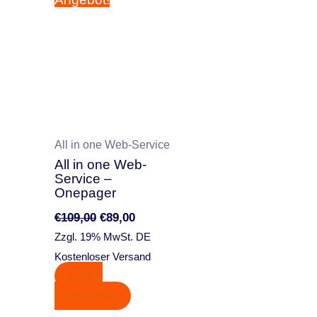
Preis
Preis
war:
ist:
€109,00
€89,00.
All in one Web-Service
All in one Web-
Service –
Onepager
€
109,00
€
89,00
Zzgl. 19% MwSt. DE
Kostenloser Versand
In den
Warenkorb