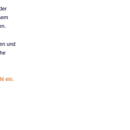
der
esem
en.
ren und
che
é ein.