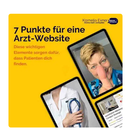
7
Punkte
für
deine
Arztwebsite