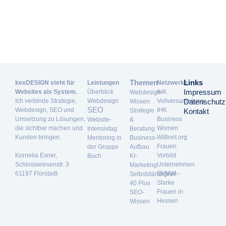
Themen
Links
kexDESIGN steht für
Leistungen
Netzwerke
Impressum
Websites als System.
Überblick
IHK
Webdesign-
Ich verbinde Strategie,
Webdesign
Vollversammlung
Datenschutz
Wissen
SEO
Webdesign, SEO und
IHK
Strategie
Kontakt
Umsetzung zu Lösungen,
Business
Website-
&
die sichtbar machen und
Women
Intensivtag
Beratung
Kunden bringen.
WiBnet.org
Mentoring in
Business-
Frauen
der Gruppe
Aufbau
Kornelia Exner,
Vorbild
Buch
KI-
Schlosswiesenstr. 3
Unternehmen
Marketing
61197 Florstadt
BVMW –
Selbstständigkeit
Starke
40 Plus
Frauen in
SEO-
Hessen
Wissen